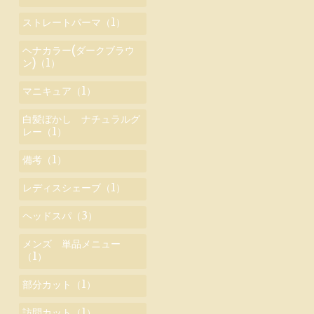
ストレートパーマ（1）
ヘナカラー(ダークブラウ
ン)（1）
マニキュア（1）
白髪ぼかし ナチュラルグ
レー（1）
備考（1）
レディスシェーブ（1）
ヘッドスパ（3）
メンズ 単品メニュー
（1）
部分カット（1）